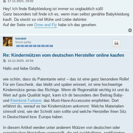
B
17.11.2021, 15:02
e
i
Hey! Ich finde Babykleidung ist immer so unglaublich süß!
t
Ganz besonders toll finde ich es, wenn man selbst genähte Babykleidung
r
a
kauft. Da steckt so viel Mühe und Liebe dahinter.
g
Auf der Seite von
Grow and Fly
habe ich das gesehen.
letsdoit
forum junky
Re: Kindermützen vom deutschen Hersteller online kaufen
B
10.11.2025, 10:54
e
i
Hallo und liebe Grüße,
t
r
a
wie schön, dass du Patentante wirst – das ist eine ganz besondere Rolle!
g
Für ein Geschenk, das bleibt und später erinnert, ist eine hochwertige
Kindermütze genau das Richtige. Wenn dir Regionalität wichtig ist und du
Wert auf gute Qualität legst, kann ich dir besonders den Beitrag Baby-
und
Kleinkind-Turbane
: das Must-Have-Accessoire empfehlen. Dort
erfährst du, worauf es bei Kindermützen ankommt: Welche Materialien
sinnvoll sind, wie der Schnitt sein sollte und welche Hersteller ihren Sitz
in Deutschland bzw. Europa haben.
In diesem Artikel werden unter anderem Mützen von deutschen oder
europäischen Herstellern vorgestellt, die mit nachhaltigen, zertifizierten