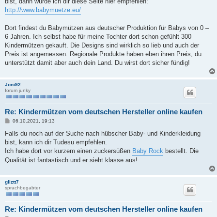
bist, dann würde ich dir diese Seite hier empfehlen:
http://www.babymuetze.eu/
Dort findest du Babymützen aus deutscher Produktion für Babys von 0 –
6 Jahren. Ich selbst habe für meine Tochter dort schon gefühlt 300
Kindermützen gekauft. Die Designs sind wirklich so lieb und auch der
Preis ist angemessen. Regionale Produkte haben eben ihren Preis, du
unterstützt damit aber auch dein Land. Du wirst dort sicher fündig!
Joni92
forum junky
Re: Kindermützen vom deutschen Hersteller online kaufen
B
06.10.2021, 19:13
e
i
Falls du noch auf der Suche nach hübscher Baby- und Kinderkleidung
t
bist, kann ich dir Tudesu empfehlen.
r
a
Ich habe dort vor kurzem einen zuckersüßen
Baby Rock
bestellt. Die
g
Qualität ist fantastisch und er sieht klasse aus!
gliztt7
sprachbegabter
Re: Kindermützen vom deutschen Hersteller online kaufen