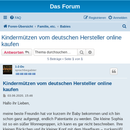
Das Forum
FAQ
Registrieren
Anmelden
S
Foren-Übersicht
Familie, etc.
Babies
u
Kindermützen vom deutschen Hersteller online
c
kaufen
h
Suche
Erweiterte Suche
Antworten
e
5 Beiträge • Seite
1
von
1
1-2-Do
sprachbegabter
Kindermützen vom deutschen Hersteller online
kaufen
B
03.06.2020, 15:46
e
i
Hallo ihr Lieben,
t
r
a
meine beste Freundin hat vor kurzem ihr Baby bekommen und ich bin
g
schon ganz aufgeregt, endlich Patentante zu werden. Die kleine Sophia
ist so ein süßer Wonneproppen, ich kann es gar nicht beschreiben. Ihre
kleinen Bäckchen und ihr kleiner Kopf mit dem Haarflaum – zuckersüß!