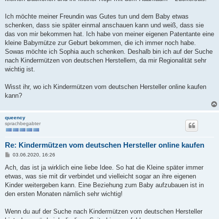
Ich möchte meiner Freundin was Gutes tun und dem Baby etwas
schenken, dass sie später einmal anschauen kann und weiß, dass sie
das von mir bekommen hat. Ich habe von meiner eigenen Patentante eine
kleine Babymütze zur Geburt bekommen, die ich immer noch habe.
Sowas möchte ich Sophia auch schenken. Deshalb bin ich auf der Suche
nach Kindermützen von deutschen Herstellern, da mir Regionalität sehr
wichtig ist.
Wisst ihr, wo ich Kindermützen vom deutschen Hersteller online kaufen
kann?
queency
sprachbegabter
Re: Kindermützen vom deutschen Hersteller online kaufen
B
03.06.2020, 16:26
e
i
Ach, das ist ja wirklich eine liebe Idee. So hat die Kleine später immer
t
etwas, was sie mit dir verbindet und vielleicht sogar an ihre eigenen
r
a
Kinder weitergeben kann. Eine Beziehung zum Baby aufzubauen ist in
g
den ersten Monaten nämlich sehr wichtig!
Wenn du auf der Suche nach Kindermützen vom deutschen Hersteller