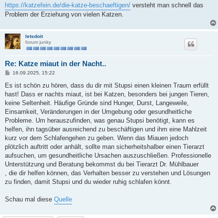
https://katzefein.de/die-katze-beschaeftigen/
versteht man schnell das
Problem der Erziehung von vielen Katzen.
letsdoit
forum junky
Re: Katze miaut in der Nacht..
B
16.09.2025, 15:22
e
i
Es ist schön zu hören, dass du dir mit Stupsi einen kleinen Traum erfüllt
t
hast! Dass er nachts miaut, ist bei Katzen, besonders bei jungen Tieren,
r
a
keine Seltenheit. Häufige Gründe sind Hunger, Durst, Langeweile,
g
Einsamkeit, Veränderungen in der Umgebung oder gesundheitliche
Probleme. Um herauszufinden, was genau Stupsi benötigt, kann es
helfen, ihn tagsüber ausreichend zu beschäftigen und ihm eine Mahlzeit
kurz vor dem Schlafengehen zu geben. Wenn das Miauen jedoch
plötzlich auftritt oder anhält, sollte man sicherheitshalber einen Tierarzt
aufsuchen, um gesundheitliche Ursachen auszuschließen. Professionelle
Unterstützung und Beratung bekommst du bei Tierarzt Dr. Mühlbauer
, die dir helfen können, das Verhalten besser zu verstehen und Lösungen
zu finden, damit Stupsi und du wieder ruhig schlafen könnt.
Schau mal diese
Quelle