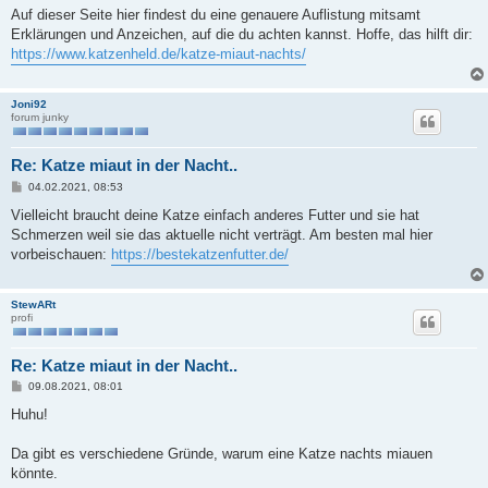
Auf dieser Seite hier findest du eine genauere Auflistung mitsamt
Erklärungen und Anzeichen, auf die du achten kannst. Hoffe, das hilft dir:
https://www.katzenheld.de/katze-miaut-nachts/
Joni92
forum junky
Re: Katze miaut in der Nacht..
B
04.02.2021, 08:53
e
i
Vielleicht braucht deine Katze einfach anderes Futter und sie hat
t
Schmerzen weil sie das aktuelle nicht verträgt. Am besten mal hier
r
a
vorbeischauen:
https://bestekatzenfutter.de/
g
StewARt
profi
Re: Katze miaut in der Nacht..
B
09.08.2021, 08:01
e
i
Huhu!
t
r
a
Da gibt es verschiedene Gründe, warum eine Katze nachts miauen
g
könnte.