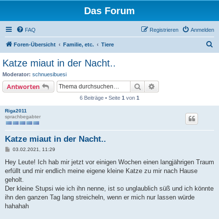
Das Forum
FAQ
Registrieren
Anmelden
S
Foren-Übersicht
Familie, etc.
Tiere
u
Katze miaut in der Nacht..
c
Moderator:
schnuesibuesi
h
Suche
Erweiterte Suche
Antworten
e
6 Beiträge • Seite
1
von
1
Riga2011
sprachbegabter
Katze miaut in der Nacht..
B
03.02.2021, 11:29
e
i
Hey Leute! Ich hab mir jetzt vor einigen Wochen einen langjährigen Traum
t
erfüllt und mir endlich meine eigene kleine Katze zu mir nach Hause
r
a
geholt.
g
Der kleine Stupsi wie ich ihn nenne, ist so unglaublich süß und ich könnte
ihn den ganzen Tag lang streicheln, wenn er mich nur lassen würde
hahahah