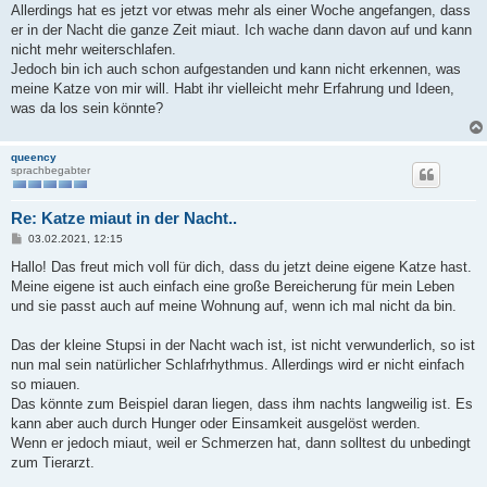
Allerdings hat es jetzt vor etwas mehr als einer Woche angefangen, dass
er in der Nacht die ganze Zeit miaut. Ich wache dann davon auf und kann
nicht mehr weiterschlafen.
Jedoch bin ich auch schon aufgestanden und kann nicht erkennen, was
meine Katze von mir will. Habt ihr vielleicht mehr Erfahrung und Ideen,
was da los sein könnte?
queency
sprachbegabter
Re: Katze miaut in der Nacht..
B
03.02.2021, 12:15
e
i
Hallo! Das freut mich voll für dich, dass du jetzt deine eigene Katze hast.
t
Meine eigene ist auch einfach eine große Bereicherung für mein Leben
r
a
und sie passt auch auf meine Wohnung auf, wenn ich mal nicht da bin.
g
Das der kleine Stupsi in der Nacht wach ist, ist nicht verwunderlich, so ist
nun mal sein natürlicher Schlafrhythmus. Allerdings wird er nicht einfach
so miauen.
Das könnte zum Beispiel daran liegen, dass ihm nachts langweilig ist. Es
kann aber auch durch Hunger oder Einsamkeit ausgelöst werden.
Wenn er jedoch miaut, weil er Schmerzen hat, dann solltest du unbedingt
zum Tierarzt.