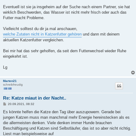
Eventuell ist sie ja insgeheim auf der Suche nach einem Partner, sie hat
wirklich Beschwerden, das Wasser ist nicht mehr frisch oder auch das
Futter macht Probleme.
Vielleicht solltest du dir ja mal anschauen,
welche Zutaten nicht in Katzenfutter gehören
und dann mit deinem
aktuellen Katzenfutter vergleichen.
Bei mir hat das sehr geholfen, da seit dem Futterwechsel wieder Ruhe
eingekehrt ist.
Lg
Marten21
schreibfreudig
Re: Katze miaut in der Nacht..
B
20.09.2021, 08:32
e
i
Es könnte helfen die Katze den Tag über auszupowern. Gerade bei
t
jungen Katzen muss man manchmal mehr Energie hereinstecken als es
r
a
die allermeisten denken. Viele denken immer Hunde brauchen
g
Beschäftigung und Katzen sind Selbstläufer, das ist so aber nicht richtig.
Liest man beispielsweise auf