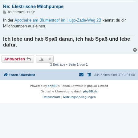
Re: Elektrische Milchpumpe
B
03.03.2026, 11:12
e
i
In der
Apotheke am Blumentopf im Hugo-Zade-Weg 2B
kannst du dir
t
Milchpumpen ausleihen.
r
a
g
Ich lebe und hab Spaß daran, ich hab Spaß und lebe
dafür.
Antworten
2 Beiträge • Seite
1
von
1
Foren-Übersicht
Alle Zeiten sind
UTC+01:00
Powered by
phpBB
® Forum Software © phpBB Limited
Deutsche Übersetzung durch
phpBB.de
Datenschutz
|
Nutzungsbedingungen