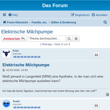
Das Forum
FAQ
Registrieren
Anmelden
S
Foren-Übersicht
Familie, etc.
Stillen & Ernährung
u
Elektrische Milchpumpe
c
Suche
Erweiterte Suche
Antworten
h
2 Beiträge • Seite
1
von
1
e
Fritzi
reporter
Elektrische Milchpumpe
B
03.03.2026, 10:56
e
i
Weiß jemand in Langenfeld (NRW) eine Apotheke, in der man sich eine
t
elektrische Milchpumpe ausleihen kann?
r
a
g
Ich hab die beste Signatur, manchmal hat man keine Ahnung was hier rein soll^^
Teufel
reporter