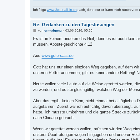
Ich folge
www.Jesusallein.ch
nach, denn nur er kann mich retten vom
Re: Gedanken zu den Tageslosungen
B
von
ermutigung
»
03.06.2026, 05:26
e
i
Es ist in keinem anderen das Heil, denn es ist auch kein 
t
müssen. Apostelgeschichte 4,12
r
a
g
Aus
www.gute-saat.de
Gott hat uns nur einen einzigen Weg gegeben, auf dem wir 
unseren Retter annehmen, gibt es keine andere Rettung! N
Heute wollen viele Leute auf die Weise gerettet werden, die
zu werden, und es sei gleichgültig, welchen Weg der Mensc
Aber das ergibt keinen Sinn, nicht einmal bei alltäglichen 
aufgefahren. Zuerst war ich aufrichtig davon überzeugt, au
hatte. Ich musste umkehren und die ganze Strecke zurückfahr
nach Chicago gebracht.
Wenn wir gerettet werden wollen, müssen wir den Weg eins
unserer Übertretungen wegen hinge­geben und unserer Rech