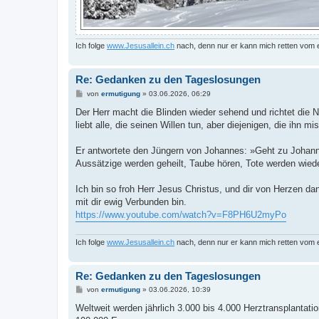
Ich folge
www.Jesusallein.ch
nach, denn nur er kann mich retten vom
Re: Gedanken zu den Tageslosungen
B
von
ermutigung
»
03.06.2026, 06:29
e
i
Der Herr macht die Blinden wieder sehend und richtet die 
t
liebt alle, die seinen Willen tun, aber diejenigen, die ihn mi
r
a
g
Er antwortete den Jüngern von Johannes: »Geht zu Johann
Aussätzige werden geheilt, Taube hören, Tote werden wiede
Ich bin so froh Herr Jesus Christus, und dir von Herzen d
mit dir ewig Verbunden bin.
https://www.youtube.com/watch?v=F8PH6U2myPo
Ich folge
www.Jesusallein.ch
nach, denn nur er kann mich retten vom
Re: Gedanken zu den Tageslosungen
B
von
ermutigung
»
03.06.2026, 10:39
e
i
Weltweit werden jährlich 3.000 bis 4.000 Herztransplantati
t