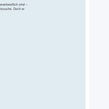
t
erantwortlich sind –
i
eitssuche. Doch er
g
u
n
g