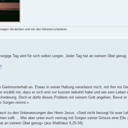
 ewigen Verderben und mir den Himmel schenken.
morgige Tag wird für sich selbst sorgen. Jeder Tag hat an seinem Übel genug
4
 im Gartenunterhalt an. Etwas in seiner Haltung veranlasst mich, mit ihm ins
r erzählt mir, dass er sich erst vor kurzem bekehrt habe und wie sein Leben 
usforderung. Doch er dürfe dieses Problem mit seinem Gott angehen. Bevor er 
ie Sorgen nimmt.»
sst zu den Unterweisungen des Herrn Jesus: «Seid nicht besorgt für euer Le
ziehen sollt ... Wer aber unter euch vermag mit Sorgen seiner Grösse eine Elle
 hat an seinem Übel genug» (aus Matthäus 6,25-34).