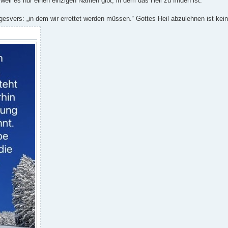
, weil es nur einen einzigen Namen gibt, in dem das Heil zu finden ist.
s­vers: „in dem wir errettet werden müssen.“ Gottes Heil abzulehnen ist kein