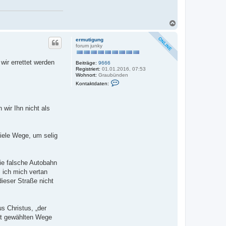
t
e
n
v
N
o
a
n
c
ermutigung
e
h
forum junky
r
o
m
b
u
wir errettet werden
Beiträge:
9666
t
e
Registriert:
01.01.2016, 07:53
i
n
Wohnort:
Graubünden
g
K
u
Kontaktdaten:
o
n
n
g
t
a
wir Ihn nicht als
k
t
d
a
viele Wege, um selig
t
e
n
v
o
die falsche Autobahn
n
 ich mich vertan
e
r
dieser Straße nicht
m
u
t
i
s Christus, „der
g
u
bst gewählten Wege
n
g