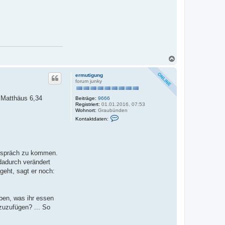
N
a
c
ermutigung
h
forum junky
o
b
. Matthäus 6,34
Beiträge:
9666
e
Registriert:
01.01.2016, 07:53
n
Wohnort:
Graubünden
K
Kontaktdaten:
o
n
t
a
k
 Gespräch zu kommen.
t
d
dadurch verändert
a
geht, sagt er noch:
t
e
n
v
o
ben, was ihr essen
n
 zuzufügen? ... So
e
r
m
u