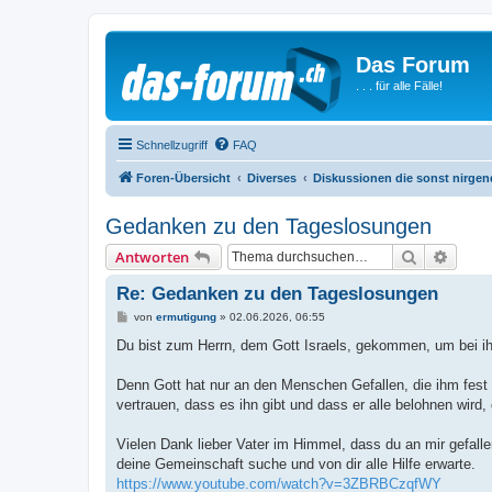
Das Forum
. . . für alle Fälle!
Schnellzugriff
FAQ
Foren-Übersicht
Diverses
Diskussionen die sonst nirge
Gedanken zu den Tageslosungen
Suche
Erweit
Antworten
Re: Gedanken zu den Tageslosungen
B
von
ermutigung
»
02.06.2026, 06:55
e
i
Du bist zum Herrn, dem Gott Israels, gekommen, um bei ihm
t
r
a
Denn Gott hat nur an den Menschen Gefallen, die ihm fest
g
vertrauen, dass es ihn gibt und dass er alle belohnen wird,
Vielen Dank lieber Vater im Himmel, dass du an mir gefallen
deine Gemeinschaft suche und von dir alle Hilfe erwarte.
https://www.youtube.com/watch?v=3ZBRBCzqfWY