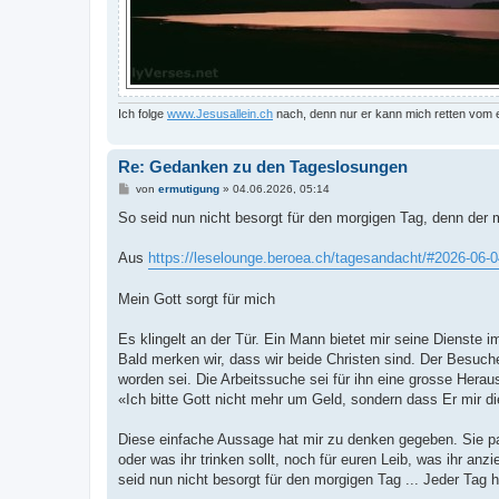
Ich folge
www.Jesusallein.ch
nach, denn nur er kann mich retten vom
Re: Gedanken zu den Tageslosungen
B
von
ermutigung
»
04.06.2026, 05:14
e
i
So seid nun nicht besorgt für den morgigen Tag, denn der 
t
r
a
Aus
https://leselounge.beroea.ch/tagesandacht/#2026-06-0
g
Mein Gott sorgt für mich
Es klingelt an der Tür. Ein Mann bietet mir seine Dienste
Bald merken wir, dass wir beide Christen sind. Der Besuche
worden sei. Die Arbeitssuche sei für ihn eine grosse Hera
«Ich bitte Gott nicht mehr um Geld, sondern dass Er mir d
Diese einfache Aussage hat mir zu denken gegeben. Sie pa
oder was ihr trinken sollt, noch für euren Leib, was ihr an
seid nun nicht besorgt für den morgigen Tag ... Jeder Tag