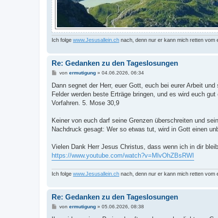
Ich folge
www.Jesusallein.ch
nach, denn nur er kann mich retten vom
Re: Gedanken zu den Tageslosungen
B
von
ermutigung
»
04.06.2026, 06:34
e
i
Dann segnet der Herr, euer Gott, euch bei eurer Arbeit und
t
Felder werden beste Erträge bringen, und es wird euch gut
r
a
Vorfahren. 5. Mose 30,9
g
Keiner von euch darf seine Grenzen überschreiten und sei
Nachdruck gesagt: Wer so etwas tut, wird in Gott einen unb
Vielen Dank Herr Jesus Christus, dass wenn ich in dir bleib
https://www.youtube.com/watch?v=MlvOhZBsRWI
Ich folge
www.Jesusallein.ch
nach, denn nur er kann mich retten vom
Re: Gedanken zu den Tageslosungen
B
von
ermutigung
»
05.06.2026, 08:38
e
i