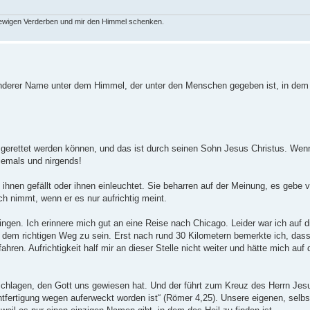
 ewigen Verderben und mir den Himmel schenken.
anderer Name unter dem Himmel, der unter den Menschen gegeben ist, in dem 
gerettet werden können, und das ist durch seinen Sohn Jesus Christus. Wenn 
iemals und nirgends!
 ihnen gefällt oder ihnen einleuchtet. Sie beharren auf der Meinung, es gebe 
h nimmt, wenn er es nur aufrichtig meint.
Dingen. Ich erinnere mich gut an eine Reise nach Chicago. Leider war ich auf 
f dem richtigen Weg zu sein. Erst nach rund 30 Kilometern bemerkte ich, dass
en. Aufrichtigkeit half mir an dieser Stelle nicht weiter und hätte mich auf 
chlagen, den Gott uns gewiesen hat. Und der führt zum Kreuz des Herrn Jesu
tfertigung wegen aufer­weckt worden ist“ (Römer 4,25). Unsere eigenen, sel