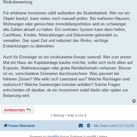
Risikobewertung.
Für erfahrene Investoren zählt außerdem die Skalierbarkeit. Wer nur ein
Objekt besitzt, kann vieles noch manuell prüfen. Bei mehreren Häusern,
Wohnungen oder gemischten Immobilienportfolios wird es schwieriger,
alle Zahlen aktuell zu halten. Ein zentrales System kann dann helfen,
Cashflows, Kredite, Mietzahlungen und Dokumente gebündelt zu
verwalten. Das spart Zeit und reduziert das Risiko, wichtige
Entwicklungen zu übersehen.
Auch für Einsteiger ist ein strukturierter Ansatz sinnvoll. Wer zum ersten
Mal ein Haus als Kapitalanlage kaufen möchte, sollte sich nicht allein auf
Exposés, Makleraussagen oder grobe Renditeformeln verlassen. Besser
ist es, verschiedene Szenarien durchzurechnen: Was passiert bei
höheren Zinsen? Wie wirkt sich Leerstand aus? Welche Rücklagen sind
realistisch? Welche Sanierungen könnten anfallen? Solche Fragen
entscheiden oft darüber, ob ein Investment stabil bleibt oder später zur
Belastung wird.
Antworten
1 Beitrag • Seite
1
von
1
Foren-Übersicht
Alle Zeiten sind
UTC+01:00
Powered by
phpBB
® Forum Software © phpBB Limited