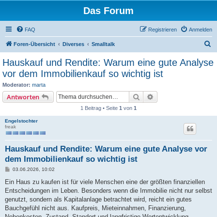
Das Forum
FAQ
Registrieren
Anmelden
S
Foren-Übersicht
Diverses
Smalltalk
u
Hauskauf und Rendite: Warum eine gute Analyse
c
vor dem Immobilienkauf so wichtig ist
h
Moderator:
marta
e
Suche
Erweiterte Suche
Antworten
1 Beitrag • Seite
1
von
1
Engelstochter
freak
Hauskauf und Rendite: Warum eine gute Analyse vor
dem Immobilienkauf so wichtig ist
B
03.06.2026, 10:02
e
i
Ein Haus zu kaufen ist für viele Menschen eine der größten finanziellen
t
Entscheidungen im Leben. Besonders wenn die Immobilie nicht nur selbst
r
a
genutzt, sondern als Kapitalanlage betrachtet wird, reicht ein gutes
g
Bauchgefühl nicht aus. Kaufpreis, Mieteinnahmen, Finanzierung,
Nebenkosten, Zustand, Standort und langfristige Wertentwicklung