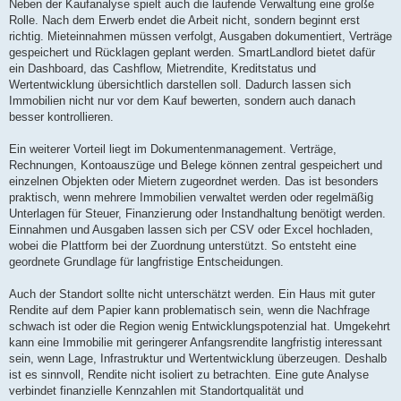
Neben der Kaufanalyse spielt auch die laufende Verwaltung eine große
Rolle. Nach dem Erwerb endet die Arbeit nicht, sondern beginnt erst
richtig. Mieteinnahmen müssen verfolgt, Ausgaben dokumentiert, Verträge
gespeichert und Rücklagen geplant werden. SmartLandlord bietet dafür
ein Dashboard, das Cashflow, Mietrendite, Kreditstatus und
Wertentwicklung übersichtlich darstellen soll. Dadurch lassen sich
Immobilien nicht nur vor dem Kauf bewerten, sondern auch danach
besser kontrollieren.
Ein weiterer Vorteil liegt im Dokumentenmanagement. Verträge,
Rechnungen, Kontoauszüge und Belege können zentral gespeichert und
einzelnen Objekten oder Mietern zugeordnet werden. Das ist besonders
praktisch, wenn mehrere Immobilien verwaltet werden oder regelmäßig
Unterlagen für Steuer, Finanzierung oder Instandhaltung benötigt werden.
Einnahmen und Ausgaben lassen sich per CSV oder Excel hochladen,
wobei die Plattform bei der Zuordnung unterstützt. So entsteht eine
geordnete Grundlage für langfristige Entscheidungen.
Auch der Standort sollte nicht unterschätzt werden. Ein Haus mit guter
Rendite auf dem Papier kann problematisch sein, wenn die Nachfrage
schwach ist oder die Region wenig Entwicklungspotenzial hat. Umgekehrt
kann eine Immobilie mit geringerer Anfangsrendite langfristig interessant
sein, wenn Lage, Infrastruktur und Wertentwicklung überzeugen. Deshalb
ist es sinnvoll, Rendite nicht isoliert zu betrachten. Eine gute Analyse
verbindet finanzielle Kennzahlen mit Standortqualität und