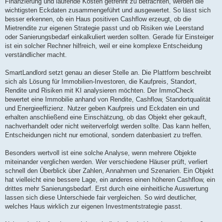
Finanzierung und laufende Kosten getrennt zu betrachten, werden die
wichtigsten Eckdaten zusammengeführt und ausgewertet. So lässt sich
besser erkennen, ob ein Haus positiven Cashflow erzeugt, ob die
Mietrendite zur eigenen Strategie passt und ob Risiken wie Leerstand
oder Sanierungsbedarf einkalkuliert werden sollten. Gerade für Einsteiger
ist ein solcher Rechner hilfreich, weil er eine komplexe Entscheidung
verständlicher macht.
SmartLandlord setzt genau an dieser Stelle an. Die Plattform beschreibt
sich als Lösung für Immobilien-Investoren, die Kaufpreis, Standort,
Rendite und Risiken mit KI analysieren möchten. Der ImmoCheck
bewertet eine Immobilie anhand von Rendite, Cashflow, Standortqualität
und Energieeffizienz. Nutzer geben Kaufpreis und Eckdaten ein und
erhalten anschließend eine Einschätzung, ob das Objekt eher gekauft,
nachverhandelt oder nicht weiterverfolgt werden sollte. Das kann helfen,
Entscheidungen nicht nur emotional, sondern datenbasiert zu treffen.
Besonders wertvoll ist eine solche Analyse, wenn mehrere Objekte
miteinander verglichen werden. Wer verschiedene Häuser prüft, verliert
schnell den Überblick über Zahlen, Annahmen und Szenarien. Ein Objekt
hat vielleicht eine bessere Lage, ein anderes einen höheren Cashflow, ein
drittes mehr Sanierungsbedarf. Erst durch eine einheitliche Auswertung
lassen sich diese Unterschiede fair vergleichen. So wird deutlicher,
welches Haus wirklich zur eigenen Investmentstrategie passt.