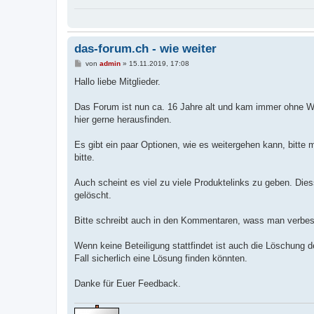
das-forum.ch - wie weiter
B
von
admin
»
15.11.2019, 17:08
e
i
Hallo liebe Mitglieder.
t
r
a
Das Forum ist nun ca. 16 Jahre alt und kam immer ohne Wer
g
hier gerne herausfinden.
Es gibt ein paar Optionen, wie es weitergehen kann, bitte
bitte.
Auch scheint es viel zu viele Produktelinks zu geben. Di
gelöscht.
Bitte schreibt auch in den Kommentaren, wass man verbes
Wenn keine Beteiligung stattfindet ist auch die Löschung d
Fall sicherlich eine Lösung finden könnten.
Danke für Euer Feedback.