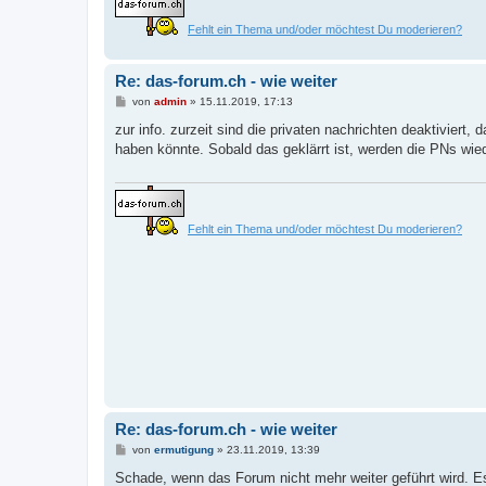
Fehlt ein Thema und/oder möchtest Du moderieren?
Re: das-forum.ch - wie weiter
B
von
admin
»
15.11.2019, 17:13
e
i
zur info. zurzeit sind die privaten nachrichten deaktivier
t
haben könnte. Sobald das geklärrt ist, werden die PNs wiede
r
a
g
Fehlt ein Thema und/oder möchtest Du moderieren?
Re: das-forum.ch - wie weiter
B
von
ermutigung
»
23.11.2019, 13:39
e
i
Schade, wenn das Forum nicht mehr weiter geführt wird. E