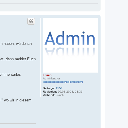
ch haben, würde ich
htet, dann meldet Euch
 kommentarlos
admin
Administrator
Beiträge:
1554
Registriert:
20.08.2003, 23:36
Wohnort:
Zürich
l" wo wir in diesem