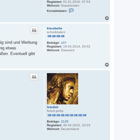
Registriert:
01.01.2016, 07:53
n
Wohnort:
Graubünden
K
Kontaktdaten:
o
n
N
t
a
a
c
k
klarabella
h
t
schreibtalent
o
d
a
b
dig sind und Werbung
Beiträge:
107
t
e
Registriert:
19.04.2014, 20:02
e
nig etwas
n
Wohnort:
Östereich
n
ßen. Eventuell gibt
v
o
n
N
e
a
r
m
c
u
h
t
o
i
b
g
e
u
n
n
g
letsdoit
forum junky
Beiträge:
2126
Registriert:
30.04.2015, 23:23
Wohnort:
Deutschland