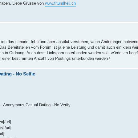
 haben. Liebe Grüsse von
www.fitundheil.ch
e ich das schade. Ich kann aber absolut verstehen, wenn Änderungen notwen
Das Bereitstellen vom Forum ist ja eine Leistung und damit auch ein klein we
h in Ordnung. Auch dass Linkspam unterbunden werden soll, würde ich begrü
ter einer bestimmten Anzahl von Postings unterbunden werden?
ing - No Selfie
 - Anonymous Casual Dating - No Verify
a[/url]
y[/url]
rl]