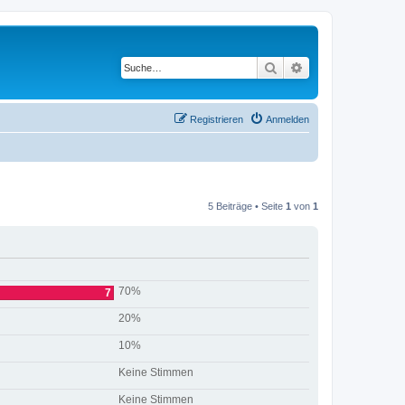
Suche
Erweiterte Suche
Registrieren
Anmelden
5 Beiträge • Seite
1
von
1
70%
7
20%
10%
Keine Stimmen
Keine Stimmen