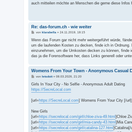
t
auch mitteilen möchte an Menschen die gerne diese Infos
r
a
g
Re: das-forum.ch - wie weiter
B
von
klarabella
»
24.11.2019, 18:15
e
i
Wenn das Forum gar nicht mehr weitergeführt würde, fänd
t
um die laufenden Kosten zu decken, finde ich in Ordnung. 
r
a
einzunehmen, um die Umkosten decken zu können, finde ic
g
das ja die Forensoftware her, dass Links generell oder un
Womens From Your Town - Anonymous Casual Dat
B
von
letsdoit
»
08.03.2026, 21:20
e
i
Girls In Your City - No Selfie - Anonymous Adult Dating
t
https://SecreLocal.com
r
a
g
[url=
https://SecreLocal.com
] Womens From Your City [/url]
New Girls
[url=
https://secrelocal.com/girl/chloe-ziva-49.html
]Chloe Ziv
[url=
https://secrelocal.com/girl/mia-candy-43.html
]Mia Cand
[url=
https://secrelocal.com/girl/catalina-127.html
]Catalina[/u