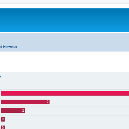
nd Hinweise
erte Suche
?
2
1
0
0