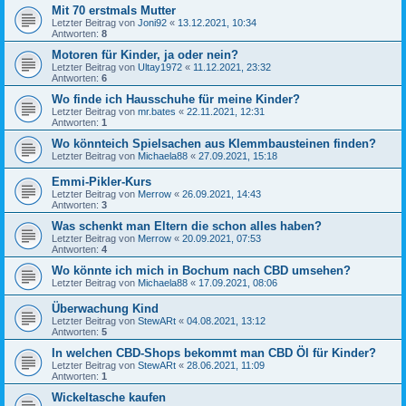
Mit 70 erstmals Mutter
Letzter Beitrag von
Joni92
«
13.12.2021, 10:34
Antworten:
8
Motoren für Kinder, ja oder nein?
Letzter Beitrag von
Ultay1972
«
11.12.2021, 23:32
Antworten:
6
Wo finde ich Hausschuhe für meine Kinder?
Letzter Beitrag von
mr.bates
«
22.11.2021, 12:31
Antworten:
1
Wo könnteich Spielsachen aus Klemmbausteinen finden?
Letzter Beitrag von
Michaela88
«
27.09.2021, 15:18
Emmi-Pikler-Kurs
Letzter Beitrag von
Merrow
«
26.09.2021, 14:43
Antworten:
3
Was schenkt man Eltern die schon alles haben?
Letzter Beitrag von
Merrow
«
20.09.2021, 07:53
Antworten:
4
Wo könnte ich mich in Bochum nach CBD umsehen?
Letzter Beitrag von
Michaela88
«
17.09.2021, 08:06
Überwachung Kind
Letzter Beitrag von
StewARt
«
04.08.2021, 13:12
Antworten:
5
In welchen CBD-Shops bekommt man CBD Öl für Kinder?
Letzter Beitrag von
StewARt
«
28.06.2021, 11:09
Antworten:
1
Wickeltasche kaufen