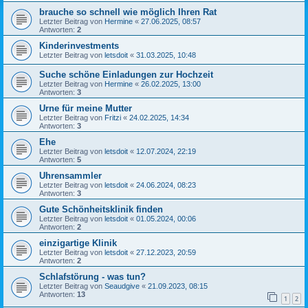
brauche so schnell wie möglich Ihren Rat
Letzter Beitrag von
Hermine
«
27.06.2025, 08:57
Antworten:
2
Kinderinvestments
Letzter Beitrag von
letsdoit
«
31.03.2025, 10:48
Suche schöne Einladungen zur Hochzeit
Letzter Beitrag von
Hermine
«
26.02.2025, 13:00
Antworten:
3
Urne für meine Mutter
Letzter Beitrag von
Fritzi
«
24.02.2025, 14:34
Antworten:
3
Ehe
Letzter Beitrag von
letsdoit
«
12.07.2024, 22:19
Antworten:
5
Uhrensammler
Letzter Beitrag von
letsdoit
«
24.06.2024, 08:23
Antworten:
3
Gute Schönheitsklinik finden
Letzter Beitrag von
letsdoit
«
01.05.2024, 00:06
Antworten:
2
einzigartige Klinik
Letzter Beitrag von
letsdoit
«
27.12.2023, 20:59
Antworten:
2
Schlafstörung - was tun?
Letzter Beitrag von
Seaudgive
«
21.09.2023, 08:15
Antworten:
13
1
2