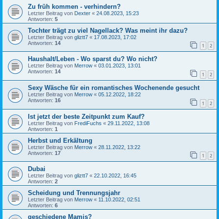
Zu früh kommen - verhindern?
Letzter Beitrag von
Dexter
«
24.08.2023, 15:23
Antworten:
5
Tochter trägt zu viel Nagellack? Was meint ihr dazu?
Letzter Beitrag von
gliztt7
«
17.08.2023, 17:02
Antworten:
14
1
2
Haushalt/Leben - Wo sparst du? Wo nicht?
Letzter Beitrag von
Merrow
«
03.01.2023, 13:01
Antworten:
14
1
2
Sexy Wäsche für ein romantisches Wochenende gesucht
Letzter Beitrag von
Merrow
«
05.12.2022, 18:22
Antworten:
16
1
2
Ist jetzt der beste Zeitpunkt zum Kauf?
Letzter Beitrag von
FrediFuchs
«
29.11.2022, 13:08
Antworten:
1
Herbst und Erkältung
Letzter Beitrag von
Merrow
«
28.11.2022, 13:22
Antworten:
17
1
2
Dubai
Letzter Beitrag von
gliztt7
«
22.10.2022, 16:45
Antworten:
2
Scheidung und Trennungsjahr
Letzter Beitrag von
Merrow
«
11.10.2022, 02:51
Antworten:
6
geschiedene Mamis?