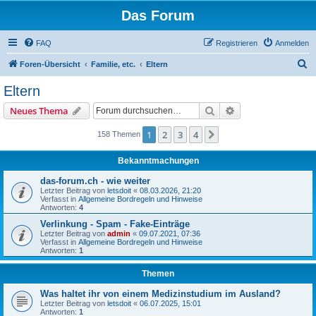
Das Forum
FAQ
Registrieren
Anmelden
S
Foren-Übersicht
Familie, etc.
Eltern
u
Eltern
c
Suche
Erweiterte Suche
Neues Thema
h
e
1
2
3
4
Nächste
158 Themen
Bekanntmachungen
das-forum.ch - wie weiter
Letzter Beitrag von
letsdoit
«
08.03.2026, 21:20
Verfasst in
Allgemeine Bordregeln und Hinweise
Antworten:
4
Verlinkung - Spam - Fake-Einträge
Letzter Beitrag von
admin
«
09.07.2021, 07:36
Verfasst in
Allgemeine Bordregeln und Hinweise
Antworten:
1
Themen
Was haltet ihr von einem Medizinstudium im Ausland?
Letzter Beitrag von
letsdoit
«
06.07.2025, 15:01
Antworten:
1