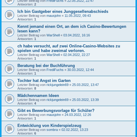
Letzter Beitrag von
FrediFuchs
«
22.05.2022, 22:47
Antworten:
2
Ich bin Gastgeber eines Junggesellenabschieds
Letzter Beitrag von
mausjohn
«
11.05.2022, 09:43
Antworten:
1
Kennt jemand einen Ort, an dem ich Casino-Bewertungen
lesen kann?
Letzter Beitrag von
WarShell
«
03.04.2022, 16:16
Antworten:
1
ch habe versucht, auf zwei Online-Casino-Websites zu
spielen und habe zweimal verloren.
Letzter Beitrag von
WarShell
«
02.04.2022, 22:27
Antworten:
1
Beratung bei der Buchführung
Letzter Beitrag von
FrediFuchs
«
30.03.2022, 12:44
Antworten:
1
Tochter hat Angst im Garten
Letzter Beitrag von
rickjungelein69
«
25.03.2022, 13:47
Antworten:
8
Mädchennamen Ideen
Letzter Beitrag von
rickjungelein69
«
25.03.2022, 13:39
Antworten:
4
Gibt es Bewerbungsvorlage für Schüler?
Letzter Beitrag von
mausjohn
«
24.03.2022, 12:26
Antworten:
1
Entwicklung von Kinderspielzeug
Letzter Beitrag von
sombra
«
02.02.2022, 13:23
Antworten:
6