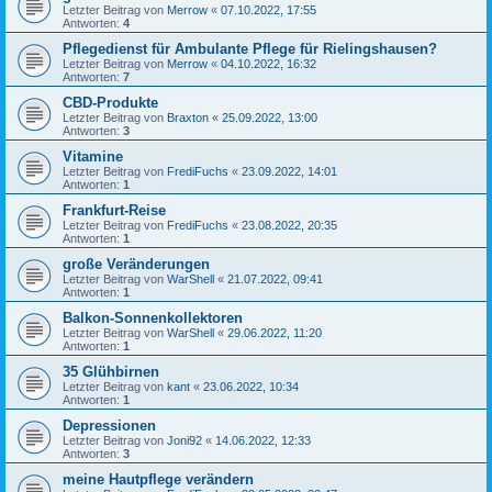
Letzter Beitrag von
Merrow
«
07.10.2022, 17:55
Antworten:
4
Pflegedienst für Ambulante Pflege für Rielingshausen?
Letzter Beitrag von
Merrow
«
04.10.2022, 16:32
Antworten:
7
CBD-Produkte
Letzter Beitrag von
Braxton
«
25.09.2022, 13:00
Antworten:
3
Vitamine
Letzter Beitrag von
FrediFuchs
«
23.09.2022, 14:01
Antworten:
1
Frankfurt-Reise
Letzter Beitrag von
FrediFuchs
«
23.08.2022, 20:35
Antworten:
1
große Veränderungen
Letzter Beitrag von
WarShell
«
21.07.2022, 09:41
Antworten:
1
Balkon-Sonnenkollektoren
Letzter Beitrag von
WarShell
«
29.06.2022, 11:20
Antworten:
1
35 Glühbirnen
Letzter Beitrag von
kant
«
23.06.2022, 10:34
Antworten:
1
Depressionen
Letzter Beitrag von
Joni92
«
14.06.2022, 12:33
Antworten:
3
meine Hautpflege verändern