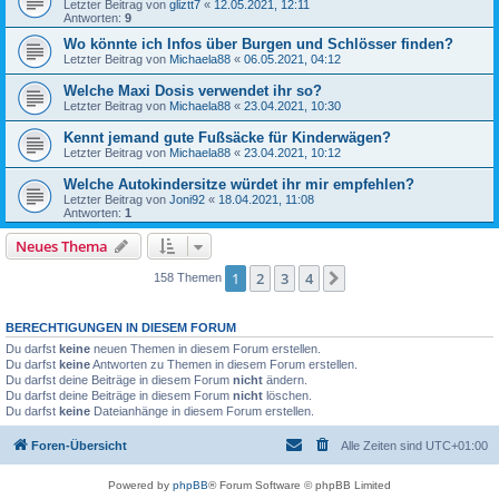
Letzter Beitrag von
gliztt7
«
12.05.2021, 12:11
Antworten:
9
Wo könnte ich Infos über Burgen und Schlösser finden?
Letzter Beitrag von
Michaela88
«
06.05.2021, 04:12
Welche Maxi Dosis verwendet ihr so?
Letzter Beitrag von
Michaela88
«
23.04.2021, 10:30
Kennt jemand gute Fußsäcke für Kinderwägen?
Letzter Beitrag von
Michaela88
«
23.04.2021, 10:12
Welche Autokindersitze würdet ihr mir empfehlen?
Letzter Beitrag von
Joni92
«
18.04.2021, 11:08
Antworten:
1
Neues Thema
1
2
3
4
Nächste
158 Themen
BERECHTIGUNGEN IN DIESEM FORUM
Du darfst
keine
neuen Themen in diesem Forum erstellen.
Du darfst
keine
Antworten zu Themen in diesem Forum erstellen.
Du darfst deine Beiträge in diesem Forum
nicht
ändern.
Du darfst deine Beiträge in diesem Forum
nicht
löschen.
Du darfst
keine
Dateianhänge in diesem Forum erstellen.
Foren-Übersicht
Alle Zeiten sind
UTC+01:00
Powered by
phpBB
® Forum Software © phpBB Limited