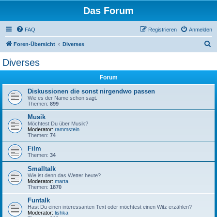
Das Forum
FAQ
Registrieren
Anmelden
S
Foren-Übersicht
Diverses
u
Diverses
c
Forum
h
e
Diskussionen die sonst nirgendwo passen
Wie es der Name schon sagt.
Themen:
899
Musik
Möchtest Du über Musik?
Moderator:
rammstein
Themen:
74
Film
Themen:
34
Smalltalk
Wie ist denn das Wetter heute?
Moderator:
marta
Themen:
1870
Funtalk
Hast Du einen interessanten Text oder möchtest einen Witz erzählen?
Moderator:
lishka