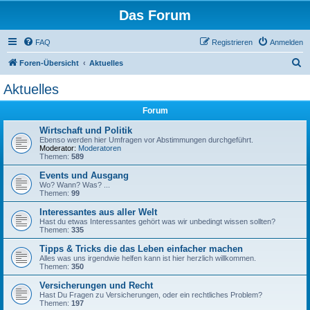
Das Forum
FAQ
Registrieren
Anmelden
S
Foren-Übersicht
Aktuelles
u
Aktuelles
c
Forum
h
e
Wirtschaft und Politik
Ebenso werden hier Umfragen vor Abstimmungen durchgeführt.
Moderator:
Moderatoren
Themen:
589
Events und Ausgang
Wo? Wann? Was? ...
Themen:
99
Interessantes aus aller Welt
Hast du etwas Interessantes gehört was wir unbedingt wissen sollten?
Themen:
335
Tipps & Tricks die das Leben einfacher machen
Alles was uns irgendwie helfen kann ist hier herzlich willkommen.
Themen:
350
Versicherungen und Recht
Hast Du Fragen zu Versicherungen, oder ein rechtliches Problem?
Themen:
197