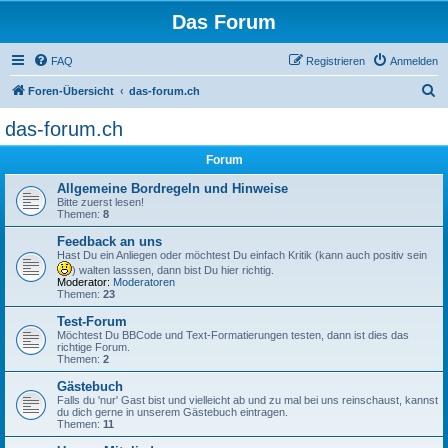
Das Forum
FAQ
Registrieren
Anmelden
S
Foren-Übersicht
das-forum.ch
u
das-forum.ch
c
Forum
h
e
Allgemeine Bordregeln und Hinweise
Bitte zuerst lesen!
Themen:
8
Feedback an uns
Hast Du ein Anliegen oder möchtest Du einfach Kritik (kann auch positiv sein
) walten lasssen, dann bist Du hier richtig.
Moderator:
Moderatoren
Themen:
23
Test-Forum
Möchtest Du BBCode und Text-Formatierungen testen, dann ist dies das
richtige Forum.
Themen:
2
Gästebuch
Falls du 'nur' Gast bist und vielleicht ab und zu mal bei uns reinschaust, kannst
du dich gerne in unserem Gästebuch eintragen.
Themen:
11