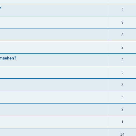
?
2
9
8
2
umsehen?
2
5
8
5
3
1
14