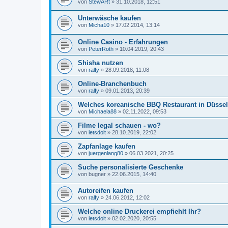
von
StewARt
»
31.10.2018, 12:51
Unterwäsche kaufen
von
Micha10
»
17.02.2014, 13:14
Online Casino - Erfahrungen
von
PeterRoth
»
10.04.2019, 20:43
Shisha nutzen
von
ralfy
»
28.09.2018, 11:08
Online-Branchenbuch
von
ralfy
»
09.01.2013, 20:39
Welches koreanische BBQ Restaurant in Düssel
von
Michaela88
»
02.11.2022, 09:53
Filme legal schauen - wo?
von
letsdoit
»
28.10.2019, 22:02
Zapfanlage kaufen
von
juergenlang80
»
06.03.2021, 20:25
Suche personalisierte Geschenke
von
bugner
»
22.06.2015, 14:40
Autoreifen kaufen
von
ralfy
»
24.06.2012, 12:02
Welche online Druckerei empfiehlt Ihr?
von
letsdoit
»
02.02.2020, 20:55