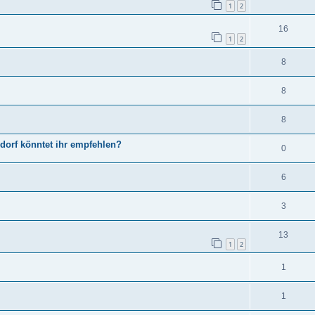
1
2
16
1
2
8
8
8
dorf könntet ihr empfehlen?
0
6
3
13
1
2
1
1