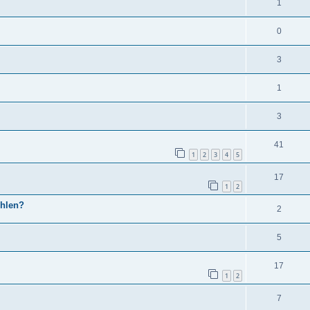
1
0
3
1
3
41
1
2
3
4
5
17
1
2
ehlen?
2
5
17
1
2
7