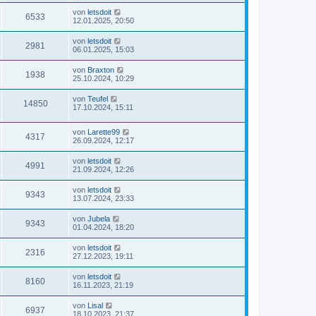
von
letsdoit
6533
12.01.2025, 20:50
von
letsdoit
2981
06.01.2025, 15:03
von
Braxton
1938
25.10.2024, 10:29
von
Teufel
14850
17.10.2024, 15:11
von
Larette99
4317
26.09.2024, 12:17
von
letsdoit
4991
21.09.2024, 12:26
von
letsdoit
9343
13.07.2024, 23:33
von
Jubela
9343
01.04.2024, 18:20
von
letsdoit
2316
27.12.2023, 19:11
von
letsdoit
8160
16.11.2023, 21:19
von
Lisal
6937
18.10.2023, 21:37