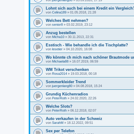
Lohnt sich auch bei einem Kredit ein Vergleich
von
Celina189
»
01.05.2018, 21:28
Welches Bett nehmen?
von
senior8
»
03.02.2019, 23:12
Anzug bestellen
von
Micha10
»
30.11.2013, 22:31
Esstisch - Wie behandle ich die Tischplatte?
von
lesetier
»
04.10.2020, 16:08
Wo könnte ch mich nach schöner Brautmode 
von
Michaela88
»
16.07.2019, 06:59
WM Trikot verschenken
von
Rosa2014
»
19.03.2018, 00:18
Sommerkleider Trend
von
juergenlang80
»
04.08.2018, 15:24
Grundig Küchenradios
von
PeterRoth
»
24.02.2020, 22:26
Welche Slots?
von
PeterRoth
»
06.12.2018, 02:07
Auto verkaufen in der Schweiz
von
SarahM
»
18.12.2022, 09:51
Sex per Telefon