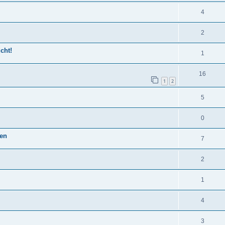
4
2
cht!
1
16
1
2
5
0
en
7
2
1
4
3