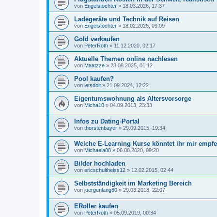
von
Engelstochter
»
18.03.2026, 17:37
Ladegeräte und Technik auf Reisen
von
Engelstochter
»
18.02.2026, 09:09
Gold verkaufen
von
PeterRoth
»
11.12.2020, 02:17
Aktuelle Themen online nachlesen
von
Maatzze
»
23.08.2025, 01:12
Pool kaufen?
von
letsdoit
»
21.09.2024, 12:22
Eigentumswohnung als Altersvorsorge
von
Micha10
»
04.09.2013, 23:33
Infos zu Dating-Portal
von
thorstenbayer
»
29.09.2015, 19:34
Welche E-Learning Kurse könntet ihr mir empf
von
Michaela88
»
06.08.2020, 09:20
Bilder hochladen
von
ericschultheiss12
»
12.02.2015, 02:44
Selbstständigkeit im Marketing Bereich
von
juergenlang80
»
29.03.2018, 22:07
ERoller kaufen
von
PeterRoth
»
05.09.2019, 00:34