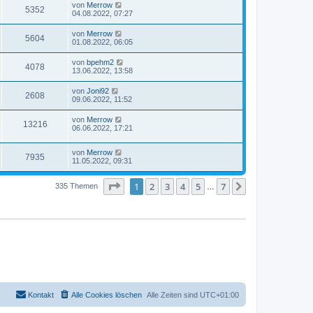
von
Merrow
5352
04.08.2022, 07:27
von
Merrow
5604
01.08.2022, 06:05
von
bpehm2
4078
13.06.2022, 13:58
von
Joni92
2608
09.06.2022, 11:52
von
Merrow
13216
06.06.2022, 17:21
von
Merrow
7935
11.05.2022, 09:31
Seite
1
von
7
1
2
3
4
5
7
Nächste
335 Themen
…
Kontakt
Alle Cookies löschen
Alle Zeiten sind
UTC+01:00