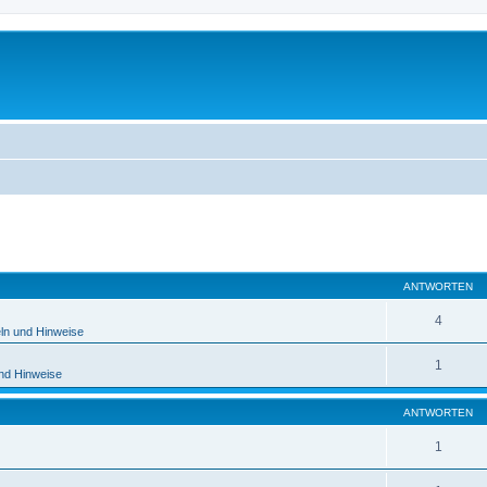
eiterte Suche
ANTWORTEN
4
ln und Hinweise
1
und Hinweise
ANTWORTEN
1