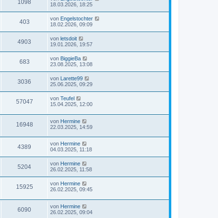
1098
18.03.2026, 18:25
von
Engelstochter
403
18.02.2026, 09:09
von
letsdoit
4903
19.01.2026, 19:57
von
BiggieBa
683
23.08.2025, 13:08
von
Larette99
3036
25.06.2025, 09:29
von
Teufel
57047
15.04.2025, 12:00
von
Hermine
16948
22.03.2025, 14:59
von
Hermine
4389
04.03.2025, 11:18
von
Hermine
5204
26.02.2025, 11:58
von
Hermine
15925
26.02.2025, 09:45
von
Hermine
6090
26.02.2025, 09:04