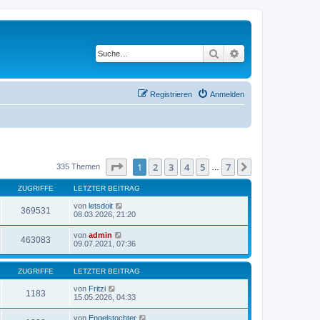
Suche
Erweiterte Suche
Registrieren
Anmelden
Seite
1
von
7
1
2
3
4
5
7
Nächste
335 Themen
…
ZUGRIFFE
LETZTER BEITRAG
von
letsdoit
369531
08.03.2026, 21:20
von
admin
463083
09.07.2021, 07:36
ZUGRIFFE
LETZTER BEITRAG
von
Fritzi
1183
15.05.2026, 04:33
von
Engelstochter