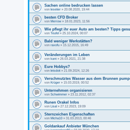
Sachen online bedrucken lassen
von
lesetier
»
20.08.2020, 19:44
besten CFD Broker
von
Merrow
»
18.01.2023, 11:56
Wie pflegt ihr euer Auto am besten? Tipps gesu
von
Teufel
»
25.10.2024, 00:07
Bald weniger Werkstätten?
von
raxofu
»
15.12.2015, 16:49
Veränderungen im Leben
von
kant
»
26.03.2021, 21:38
Eure Hobbys?
von
letsdoit
»
21.09.2024, 12:26
Verschmutztes Wasser aus dem Brunnen pump
von
Krüger
»
15.03.2019, 00:52
Unternehmen organisieren
von
Schwimmer
»
23.11.2012, 02:37
Runen Orakel Infos
von
Lisal
»
27.12.2023, 19:09
Sternzeichen Eigenschaften
von
Micha10
»
31.03.2013, 00:46
Goldankauf Anbieter München
von
juergenlang80
»
03.09.2020, 17:19