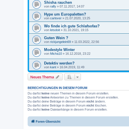
Shisha rauchen
von
ralfy
»
07.11.2017, 14:07
Hype um Europaletten?
von
carlover
»
21.07.2020, 13:25
Wo finde ich gute Schlafsofas?
von
letsdoit
»
31.10.2021, 19:15
Guten Wein ?
von
rickjungelein69
»
11.03.2022, 22:56
Modestyle Winter
von
Micha10
»
16.12.2018, 23:22
Detektiv werden?
von
kant
»
16.04.2019, 11:49
Neues Thema
BERECHTIGUNGEN IN DIESEM FORUM
Du darfst
keine
neuen Themen in diesem Forum erstellen.
Du darfst
keine
Antworten zu Themen in diesem Forum erstellen.
Du darfst deine Beiträge in diesem Forum
nicht
ändern.
Du darfst deine Beiträge in diesem Forum
nicht
löschen.
Du darfst
keine
Dateianhänge in diesem Forum erstellen.
Foren-Übersicht