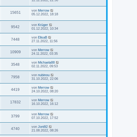
von
Merrow
15651
05.12.2022, 18:18
von
Krüger
9542
01.12.2022, 10:34
von
ElisaB
7448
27.11.2022, 11:56
von
Merrow
10909
24.11.2022, 03:35
von
Michaela88
3548
02.11.2022, 09:53
von
nubinou
7958
31.10.2022, 22:06
von
Merrow
4419
24.10.2022, 08:20
von
Merrow
17832
16.10.2022, 16:12
von
Merrow
3799
07.10.2022, 17:52
von
Joni92
4740
21.08.2022, 08:26