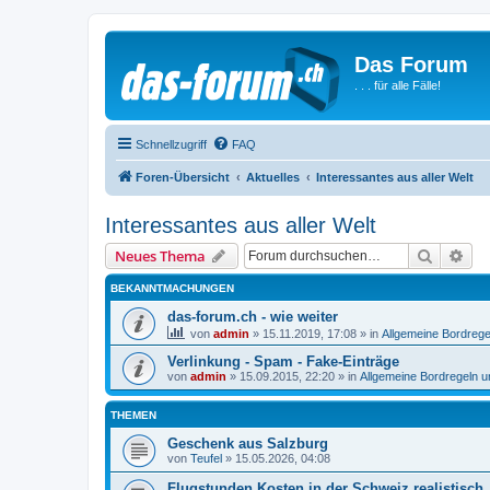
Das Forum
. . . für alle Fälle!
Schnellzugriff
FAQ
Foren-Übersicht
Aktuelles
Interessantes aus aller Welt
Interessantes aus aller Welt
Suche
Erw
Neues Thema
BEKANNTMACHUNGEN
das-forum.ch - wie weiter
von
admin
»
15.11.2019, 17:08
» in
Allgemeine Bordrege
Verlinkung - Spam - Fake-Einträge
von
admin
»
15.09.2015, 22:20
» in
Allgemeine Bordregeln 
THEMEN
Geschenk aus Salzburg
von
Teufel
»
15.05.2026, 04:08
Flugstunden Kosten in der Schweiz realistisch