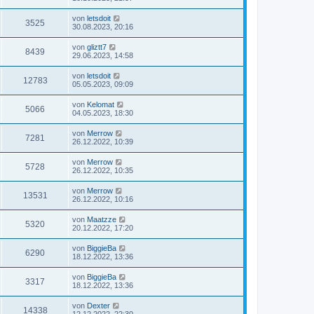
von
letsdoit
3525
30.08.2023, 20:16
von
gliztt7
8439
29.06.2023, 14:58
von
letsdoit
12783
05.05.2023, 09:09
von
Kelomat
5066
04.05.2023, 18:30
von
Merrow
7281
26.12.2022, 10:39
von
Merrow
5728
26.12.2022, 10:35
von
Merrow
13531
26.12.2022, 10:16
von
Maatzze
5320
20.12.2022, 17:20
von
BiggieBa
6290
18.12.2022, 13:36
von
BiggieBa
3317
18.12.2022, 13:36
von
Dexter
14338
12.12.2022, 22:30