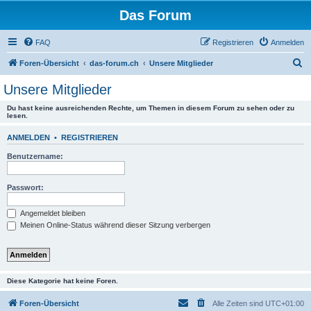
Das Forum
FAQ
Registrieren
Anmelden
S
Foren-Übersicht
das-forum.ch
Unsere Mitglieder
u
Unsere Mitglieder
c
Du hast keine ausreichenden Rechte, um Themen in diesem Forum zu sehen oder zu
h
lesen.
e
ANMELDEN
•
REGISTRIEREN
Benutzername:
Passwort:
Angemeldet bleiben
Meinen Online-Status während dieser Sitzung verbergen
Diese Kategorie hat keine Foren.
Foren-Übersicht
Alle Zeiten sind
UTC+01:00