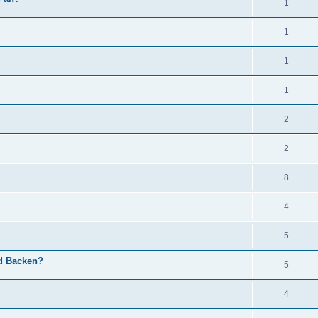
1
1
1
1
2
2
8
4
5
d Backen?
5
4