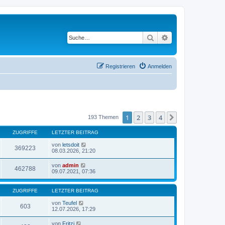
Suche
Erweiterte Suche
Registrieren
Anmelden
1
2
3
4
Nächste
193 Themen
ZUGRIFFE
LETZTER BEITRAG
von
letsdoit
369223
08.03.2026, 21:20
von
admin
462788
09.07.2021, 07:36
ZUGRIFFE
LETZTER BEITRAG
von
Teufel
603
12.07.2026, 17:29
von
Fritzi