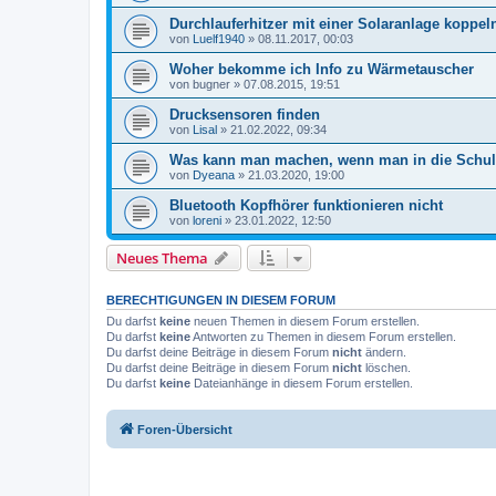
Durchlauferhitzer mit einer Solaranlage koppel
von
Luelf1940
»
08.11.2017, 00:03
Woher bekomme ich Info zu Wärmetauscher
von
bugner
»
07.08.2015, 19:51
Drucksensoren finden
von
Lisal
»
21.02.2022, 09:34
Was kann man machen, wenn man in die Schulde
von
Dyeana
»
21.03.2020, 19:00
Bluetooth Kopfhörer funktionieren nicht
von
loreni
»
23.01.2022, 12:50
Neues Thema
BERECHTIGUNGEN IN DIESEM FORUM
Du darfst
keine
neuen Themen in diesem Forum erstellen.
Du darfst
keine
Antworten zu Themen in diesem Forum erstellen.
Du darfst deine Beiträge in diesem Forum
nicht
ändern.
Du darfst deine Beiträge in diesem Forum
nicht
löschen.
Du darfst
keine
Dateianhänge in diesem Forum erstellen.
Foren-Übersicht