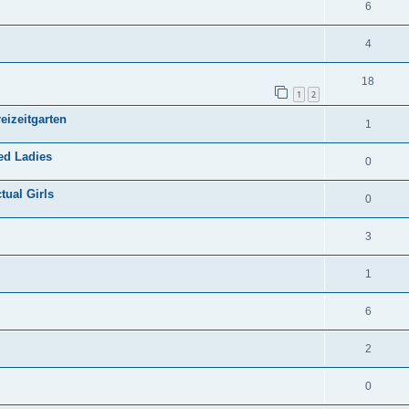
6
4
18
1
2
eizeitgarten
1
ied Ladies
0
tual Girls
0
3
1
6
2
0