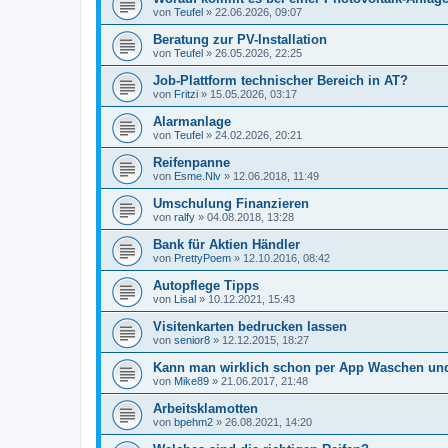
von
Teufel
»
22.06.2026, 09:07
Beratung zur PV-Installation
von
Teufel
»
26.05.2026, 22:25
Job-Plattform technischer Bereich in AT?
von
Fritzi
»
15.05.2026, 03:17
Alarmanlage
von
Teufel
»
24.02.2026, 20:21
Reifenpanne
von
Esme.Nlv
»
12.06.2018, 11:49
Umschulung Finanzieren
von
ralfy
»
04.08.2018, 13:28
Bank für Aktien Händler
von
PrettyPoem
»
12.10.2016, 08:42
Autopflege Tipps
von
Lisal
»
10.12.2021, 15:43
Visitenkarten bedrucken lassen
von
senior8
»
12.12.2015, 18:27
Kann man wirklich schon per App Waschen un
von
Mike89
»
21.06.2017, 21:48
Arbeitsklamotten
von
bpehm2
»
26.08.2021, 14:20