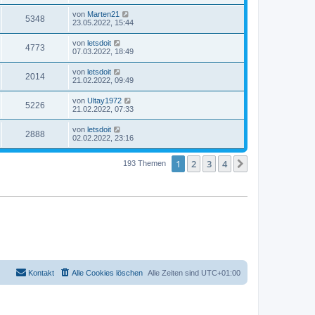
von
Marten21
5348
23.05.2022, 15:44
von
letsdoit
4773
07.03.2022, 18:49
von
letsdoit
2014
21.02.2022, 09:49
von
Ultay1972
5226
21.02.2022, 07:33
von
letsdoit
2888
02.02.2022, 23:16
1
2
3
4
Nächste
193 Themen
Kontakt
Alle Cookies löschen
Alle Zeiten sind
UTC+01:00