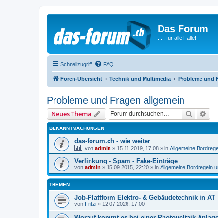
Das Forum
. . . für alle Fälle!
Schnellzugriff
FAQ
Foren-Übersicht
Technik und Multimedia
Probleme und F
Probleme und Fragen allgemein
Suche
Erw
Neues Thema
BEKANNTMACHUNGEN
das-forum.ch - wie weiter
von
admin
»
15.11.2019, 17:08
» in
Allgemeine Bordrege
Verlinkung - Spam - Fake-Einträge
von
admin
»
15.09.2015, 22:20
» in
Allgemeine Bordregeln 
THEMEN
Job-Plattform Elektro- & Gebäudetechnik in AT
von
Fritzi
»
12.07.2026, 17:00
Worauf kommt es bei einer Photovoltaik-Anlag