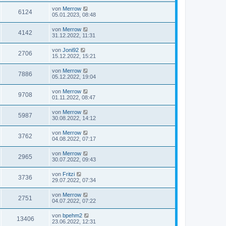
von
Merrow
6124
05.01.2023, 08:48
von
Merrow
4142
31.12.2022, 11:31
von
Joni92
2706
15.12.2022, 15:21
von
Merrow
7886
05.12.2022, 19:04
von
Merrow
9708
01.11.2022, 08:47
von
Merrow
5987
30.08.2022, 14:12
von
Merrow
3762
04.08.2022, 07:17
von
Merrow
2965
30.07.2022, 09:43
von
Fritzi
3736
29.07.2022, 07:34
von
Merrow
2751
04.07.2022, 07:22
von
bpehm2
13406
23.06.2022, 12:31