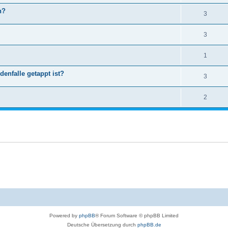
n?
3
3
1
nfalle getappt ist?
3
2
Powered by
phpBB
® Forum Software © phpBB Limited
Deutsche Übersetzung durch
phpBB.de