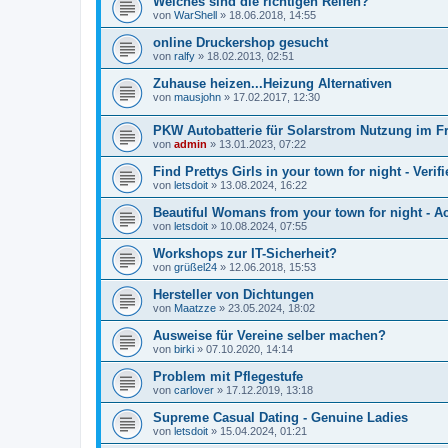
Welches sind die richtigen Reifen?
von
WarShell
»
18.06.2018, 14:55
online Druckershop gesucht
von
ralfy
»
18.02.2013, 02:51
Zuhause heizen...Heizung Alternativen
von
mausjohn
»
17.02.2017, 12:30
PKW Autobatterie für Solarstrom Nutzung im Fr
von
admin
»
13.01.2023, 07:22
Find Prettys Girls in your town for night - Verif
von
letsdoit
»
13.08.2024, 16:22
Beautiful Womans from your town for night - Ac
von
letsdoit
»
10.08.2024, 07:55
Workshops zur IT-Sicherheit?
von
grüßel24
»
12.06.2018, 15:53
Hersteller von Dichtungen
von
Maatzze
»
23.05.2024, 18:02
Ausweise für Vereine selber machen?
von
birki
»
07.10.2020, 14:14
Problem mit Pflegestufe
von
carlover
»
17.12.2019, 13:18
Supreme Сasual Dating - Genuine Ladies
von
letsdoit
»
15.04.2024, 01:21