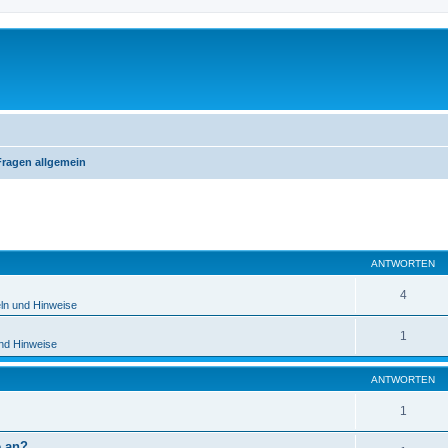
ragen allgemein
eiterte Suche
ANTWORTEN
4
ln und Hinweise
1
und Hinweise
ANTWORTEN
1
e an?