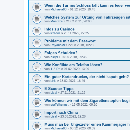
Wenn die Tür ins Schloss fällt kann es teuer w
von
Michaela88
»
01.12.2020, 19:45
Welches System zur Ortung von Fahrzeugen ist
von
Maatzze
»
21.02.2021, 20:00
Infos zu Casinos
von
letsdoit
»
23.11.2022, 22:25
Probleme mit dem Passwort
von
RayanaMi
»
22.08.2018, 10:23
Folgen Schulden?
von
Kleipi
»
14.06.2018, 09:36
Wie Konflikte am Telefon lösen?
von
1-2-Do
»
07.02.2020, 13:00
Ein guter Kartendrucker, der nicht kaputt geht?
von
birki
»
18.02.2021, 16:49
E-Scooter Tipps
von
Lisal
»
27.11.2021, 21:22
Wie können wir mit dem Zigarettenstopfen beg
von
staffelhengst
»
13.05.2022, 09:10
Import nach China
von
Lisal
»
23.03.2022, 12:28
Muss man bei Ungeziefer einen Kammerjäger h
von
Michaela88
»
08.12.2020, 00:09