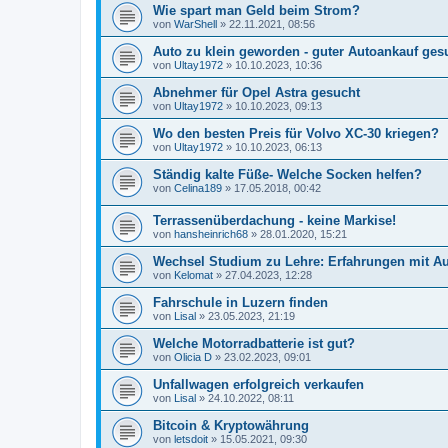
Wie spart man Geld beim Strom?
von
WarShell
»
22.11.2021, 08:56
Auto zu klein geworden - guter Autoankauf ges
von
Ultay1972
»
10.10.2023, 10:36
Abnehmer für Opel Astra gesucht
von
Ultay1972
»
10.10.2023, 09:13
Wo den besten Preis für Volvo XC-30 kriegen?
von
Ultay1972
»
10.10.2023, 06:13
Ständig kalte Füße- Welche Socken helfen?
von
Celina189
»
17.05.2018, 00:42
Terrassenüberdachung - keine Markise!
von
hansheinrich68
»
28.01.2020, 15:21
Wechsel Studium zu Lehre: Erfahrungen mit A
von
Kelomat
»
27.04.2023, 12:28
Fahrschule in Luzern finden
von
Lisal
»
23.05.2023, 21:19
Welche Motorradbatterie ist gut?
von
Olicia D
»
23.02.2023, 09:01
Unfallwagen erfolgreich verkaufen
von
Lisal
»
24.10.2022, 08:11
Bitcoin & Kryptowährung
von
letsdoit
»
15.05.2021, 09:30