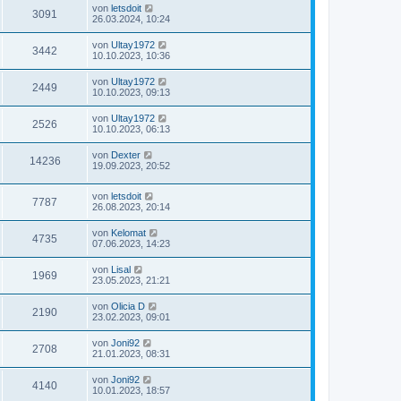
von
letsdoit
3091
26.03.2024, 10:24
von
Ultay1972
3442
10.10.2023, 10:36
von
Ultay1972
2449
10.10.2023, 09:13
von
Ultay1972
2526
10.10.2023, 06:13
von
Dexter
14236
19.09.2023, 20:52
von
letsdoit
7787
26.08.2023, 20:14
von
Kelomat
4735
07.06.2023, 14:23
von
Lisal
1969
23.05.2023, 21:21
von
Olicia D
2190
23.02.2023, 09:01
von
Joni92
2708
21.01.2023, 08:31
von
Joni92
4140
10.01.2023, 18:57