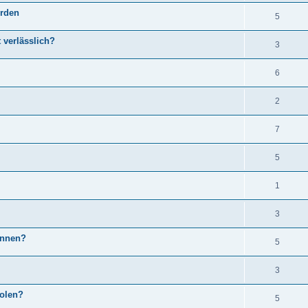
erden
5
 verlässlich?
3
6
2
7
5
1
3
innen?
5
3
olen?
5