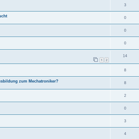
3
ucht
0
0
0
14
1
2
8
usbildung zum Mechatroniker?
8
2
0
3
4