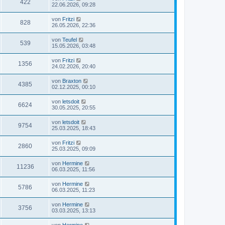
422
22.06.2026, 09:28
von
Fritzi
828
26.05.2026, 22:36
von
Teufel
539
15.05.2026, 03:48
von
Fritzi
1356
24.02.2026, 20:40
von
Braxton
4385
02.12.2025, 00:10
von
letsdoit
6624
30.05.2025, 20:55
von
letsdoit
9754
25.03.2025, 18:43
von
Fritzi
2860
25.03.2025, 09:09
von
Hermine
11236
06.03.2025, 11:56
von
Hermine
5786
06.03.2025, 11:23
von
Hermine
3756
03.03.2025, 13:13