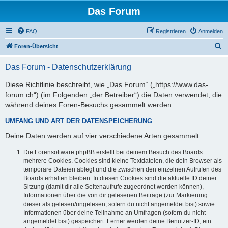
Das Forum
FAQ
Registrieren
Anmelden
S
Foren-Übersicht
u
Das Forum - Datenschutzerklärung
c
h
Diese Richtlinie beschreibt, wie „Das Forum“ („https://www.das-
forum.ch“) (im Folgenden „der Betreiber“) die Daten verwendet, die
e
während deines Foren-Besuchs gesammelt werden.
UMFANG UND ART DER DATENSPEICHERUNG
Deine Daten werden auf vier verschiedene Arten gesammelt:
Die Forensoftware phpBB erstellt bei deinem Besuch des Boards
mehrere Cookies. Cookies sind kleine Textdateien, die dein Browser als
temporäre Dateien ablegt und die zwischen den einzelnen Aufrufen des
Boards erhalten bleiben. In diesen Cookies sind die aktuelle ID deiner
Sitzung (damit dir alle Seitenaufrufe zugeordnet werden können),
Informationen über die von dir gelesenen Beiträge (zur Markierung
dieser als gelesen/ungelesen; sofern du nicht angemeldet bist) sowie
Informationen über deine Teilnahme an Umfragen (sofern du nicht
angemeldet bist) gespeichert. Ferner werden deine Benutzer-ID, ein