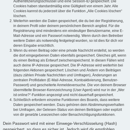
Authentifizierungsschlüssel und eine Session-ID gespeichert. Die
Cookies haben standardmäßig eine Gültigkeit von einem Jahr. Alle
Cookies kannst du jederzeit über die Funktion „Alle Cookies löschen“
löschen.
Weiterhin werden die Daten gespeichert, die du bei der Registrierung,
in deinem Profil oder deinem persönlichem Bereich angibst. Für die
Registrierung sind mindestens ein eindeutiger Benutzername, eine E-
Mail-Adresse und ein Passwort notwendig. Wenn durch den Betreiber
weitere Daten als notwendig festgelegt wurden, so ist dies für dich vor
deren Eingabe ersichtlich.
Wenn du einen Beitrag oder eine private Nachricht erstellst, so werden
die dort eingegebenen Daten ebenfalls gespeichert. Gleiches gilt, wenn
du einen Beitrag als Entwurf zwischenspeicherst. In diesen Fällen wird
auch deine IP-Adresse gespeichert. Die IP-Adresse wird weiterhin bei
folgenden Aktionen gespeichert: Löschen und Ändern von Beiträgen
(dazu zählen Private Nachrichten und Umfragen), Änderungen an
zentralen Profildaten (E-Mail-Adresse, Kontoaktivierung, Benutzer-
Passwort) und gescheiterte Anmeldeversuche. Die von deinem Browser
übermittelte Browser-Kennzeichnung (User Agent) wird nur in der „Wer
ist online?“-Funktion angezeigt und nicht dauerhaft gespeichert.
Schließlich erfordern einzelne Funktionen des Boards, dass weitere
Daten gespeichert werden. Dazu gehören dein Abstimmungsverhalten
bei Umfragen, der Gelesen-Status von deinen Beiträgen oder explizit
von dir gesetzte Lesezeichen oder Benachrichtigungsfunktionen.
Dein Passwort wird mit einer Einwege-Verschlüsselung (Hash)
gespeichert, so dass es sicher ist. Jedoch wird dir empfohlen,