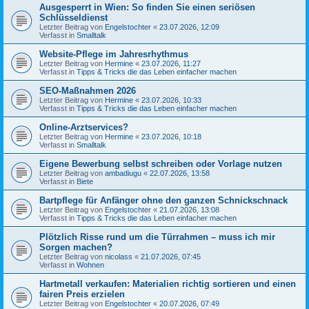
Ausgesperrt in Wien: So finden Sie einen seriösen
Schlüsseldienst
Letzter Beitrag von
Engelstochter
«
23.07.2026, 12:09
Verfasst in
Smalltalk
Website-Pflege im Jahresrhythmus
Letzter Beitrag von
Hermine
«
23.07.2026, 11:27
Verfasst in
Tipps & Tricks die das Leben einfacher machen
SEO-Maßnahmen 2026
Letzter Beitrag von
Hermine
«
23.07.2026, 10:33
Verfasst in
Tipps & Tricks die das Leben einfacher machen
Online-Arztservices?
Letzter Beitrag von
Hermine
«
23.07.2026, 10:18
Verfasst in
Smalltalk
Eigene Bewerbung selbst schreiben oder Vorlage nutzen
Letzter Beitrag von
ambadiugu
«
22.07.2026, 13:58
Verfasst in
Biete
Bartpflege für Anfänger ohne den ganzen Schnickschnack
Letzter Beitrag von
Engelstochter
«
21.07.2026, 13:08
Verfasst in
Tipps & Tricks die das Leben einfacher machen
Plötzlich Risse rund um die Türrahmen – muss ich mir
Sorgen machen?
Letzter Beitrag von
nicolass
«
21.07.2026, 07:45
Verfasst in
Wohnen
Hartmetall verkaufen: Materialien richtig sortieren und einen
fairen Preis erzielen
Letzter Beitrag von
Engelstochter
«
20.07.2026, 07:49