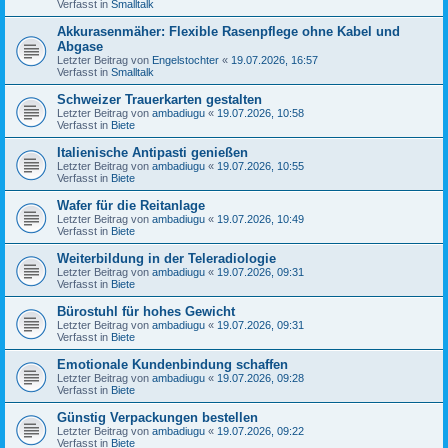
Verfasst in
Smalltalk
Akkurasenmäher: Flexible Rasenpflege ohne Kabel und
Abgase
Letzter Beitrag von
Engelstochter
«
19.07.2026, 16:57
Verfasst in
Smalltalk
Schweizer Trauerkarten gestalten
Letzter Beitrag von
ambadiugu
«
19.07.2026, 10:58
Verfasst in
Biete
Italienische Antipasti genießen
Letzter Beitrag von
ambadiugu
«
19.07.2026, 10:55
Verfasst in
Biete
Wafer für die Reitanlage
Letzter Beitrag von
ambadiugu
«
19.07.2026, 10:49
Verfasst in
Biete
Weiterbildung in der Teleradiologie
Letzter Beitrag von
ambadiugu
«
19.07.2026, 09:31
Verfasst in
Biete
Bürostuhl für hohes Gewicht
Letzter Beitrag von
ambadiugu
«
19.07.2026, 09:31
Verfasst in
Biete
Emotionale Kundenbindung schaffen
Letzter Beitrag von
ambadiugu
«
19.07.2026, 09:28
Verfasst in
Biete
Günstig Verpackungen bestellen
Letzter Beitrag von
ambadiugu
«
19.07.2026, 09:22
Verfasst in
Biete