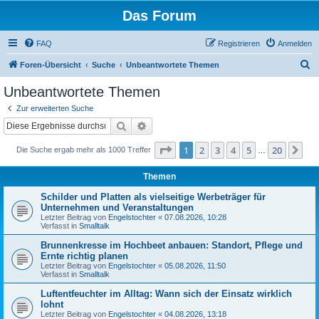
Das Forum
FAQ
Registrieren
Anmelden
S
Foren-Übersicht
Suche
Unbeantwortete Themen
u
Unbeantwortete Themen
c
Zur erweiterten Suche
h
Suche
Erweiterte Suche
e
Seite
1
von
20
1
2
3
4
5
20
Nä
Die Suche ergab mehr als 1000 Treffer
…
Themen
Schilder und Platten als vielseitige Werbeträger für
Unternehmen und Veranstaltungen
Letzter Beitrag von
Engelstochter
«
07.08.2026, 10:28
Verfasst in
Smalltalk
Brunnenkresse im Hochbeet anbauen: Standort, Pflege und
Ernte richtig planen
Letzter Beitrag von
Engelstochter
«
05.08.2026, 11:50
Verfasst in
Smalltalk
Luftentfeuchter im Alltag: Wann sich der Einsatz wirklich
lohnt
Letzter Beitrag von
Engelstochter
«
04.08.2026, 13:18