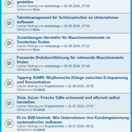
gestalten
Letzter Beitrag von
ambadiugu
«
02.08.2026, 07:59
Verfasst in
Biete
Talentmanagement für Schlüsselrollen im Unternehmen
aufbauen
Letzter Beitrag von
ambadiugu
«
02.08.2026, 07:55
Verfasst in
Biete
Zuverlässigen Hersteller für Maschinenelemente im
Sonderbau finden
Letzter Beitrag von
ambadiugu
«
02.08.2026, 07:51
Verfasst in
Biete
Passende Drehdurchführung für rotierende Maschinenteile
finden
Letzter Beitrag von
ambadiugu
«
02.08.2026, 07:48
Verfasst in
Biete
Tapping ASMR: Rhythmische Klänge zwischen Entspannung
und Konzentration
Letzter Beitrag von
Engelstochter
«
01.08.2026, 10:25
Verfasst in
Smalltalk
Slow Juicer: Frische Säfte schonend und effizient selbst
herstellen
Letzter Beitrag von
Engelstochter
«
31.07.2026, 07:07
Verfasst in
Smalltalk
KI im B2B-Vertrieb: Wie Unternehmen ihre Kundengewinnung
systematischer aufbauen
Letzter Beitrag von
Engelstochter
«
29.07.2026, 08:25
Verfasst in
Smalltalk