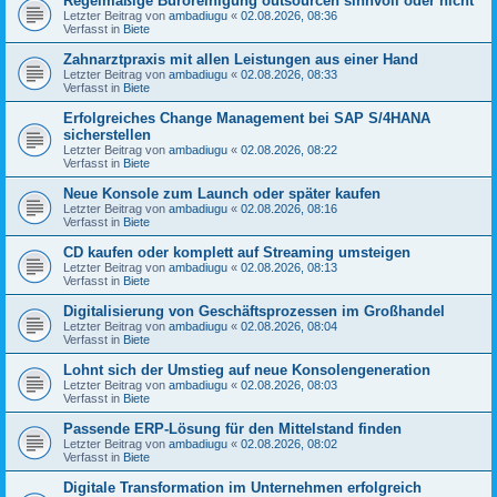
Regelmäßige Büroreinigung outsourcen sinnvoll oder nicht
Letzter Beitrag von
ambadiugu
«
02.08.2026, 08:36
Verfasst in
Biete
Zahnarztpraxis mit allen Leistungen aus einer Hand
Letzter Beitrag von
ambadiugu
«
02.08.2026, 08:33
Verfasst in
Biete
Erfolgreiches Change Management bei SAP S/4HANA
sicherstellen
Letzter Beitrag von
ambadiugu
«
02.08.2026, 08:22
Verfasst in
Biete
Neue Konsole zum Launch oder später kaufen
Letzter Beitrag von
ambadiugu
«
02.08.2026, 08:16
Verfasst in
Biete
CD kaufen oder komplett auf Streaming umsteigen
Letzter Beitrag von
ambadiugu
«
02.08.2026, 08:13
Verfasst in
Biete
Digitalisierung von Geschäftsprozessen im Großhandel
Letzter Beitrag von
ambadiugu
«
02.08.2026, 08:04
Verfasst in
Biete
Lohnt sich der Umstieg auf neue Konsolengeneration
Letzter Beitrag von
ambadiugu
«
02.08.2026, 08:03
Verfasst in
Biete
Passende ERP-Lösung für den Mittelstand finden
Letzter Beitrag von
ambadiugu
«
02.08.2026, 08:02
Verfasst in
Biete
Digitale Transformation im Unternehmen erfolgreich