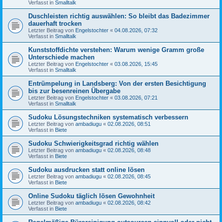
Verfasst in
Smalltalk
Duschleisten richtig auswählen: So bleibt das Badezimmer
dauerhaft trocken
Letzter Beitrag von
Engelstochter
«
04.08.2026, 07:32
Verfasst in
Smalltalk
Kunststoffdichte verstehen: Warum wenige Gramm große
Unterschiede machen
Letzter Beitrag von
Engelstochter
«
03.08.2026, 15:45
Verfasst in
Smalltalk
Entrümpelung in Landsberg: Von der ersten Besichtigung
bis zur besenreinen Übergabe
Letzter Beitrag von
Engelstochter
«
03.08.2026, 07:21
Verfasst in
Smalltalk
Sudoku Lösungstechniken systematisch verbessern
Letzter Beitrag von
ambadiugu
«
02.08.2026, 08:51
Verfasst in
Biete
Sudoku Schwierigkeitsgrad richtig wählen
Letzter Beitrag von
ambadiugu
«
02.08.2026, 08:48
Verfasst in
Biete
Sudoku ausdrucken statt online lösen
Letzter Beitrag von
ambadiugu
«
02.08.2026, 08:45
Verfasst in
Biete
Online Sudoku täglich lösen Gewohnheit
Letzter Beitrag von
ambadiugu
«
02.08.2026, 08:42
Verfasst in
Biete