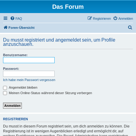
Das Forum
FAQ
Registrieren
Anmelden
S
Foren-Übersicht
u
Du musst registriert und angemeldet sein, um Profile
c
anzuschauen.
h
Benutzername:
e
Passwort:
Ich habe mein Passwort vergessen
Angemeldet bleiben
Meinen Online-Status während dieser Sitzung verbergen
REGISTRIEREN
Du musst in diesem Forum registriert sein, um dich anmelden zu können. Die
Registrierung ist in wenigen Augenblicken erledigt und ermöglicht dir, auf
weitere Funktionen zuzugreifen. Die Board-Administration kann registrierten