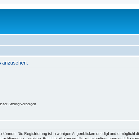
s anzusehen.
ieser Sitzung verbergen
 können. Die Registrierung ist in wenigen Augenblicken erledigt und ermöglicht di
 Berechtigungen zuweisen. Beachte bitte unsere Nutzungsbedingungen und die verwa