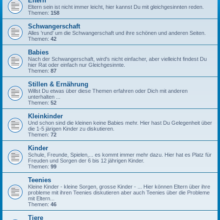
Eltern
Eltern sein ist nicht immer leicht, hier kannst Du mit gleichgesinnten reden.
Themen:
158
Schwangerschaft
Alles 'rund' um die Schwangerschaft und ihre schönen und anderen Seiten.
Themen:
42
Babies
Nach der Schwangerschaft, wird's nicht einfacher, aber vielleicht findest Du
hier Rat oder einfach nur Gleichgesinnte.
Themen:
87
Stillen & Ernährung
Willst Du etwas über diese Themen erfahren oder Dich mit anderen
unterhalten ...
Themen:
52
Kleinkinder
Und schon sind die kleinen keine Babies mehr. Hier hast Du Gelegenheit über
die 1-5 järigen Kinder zu diskutieren.
Themen:
72
Kinder
Schule, Freunde, Spielen,... es kommt immer mehr dazu. Hier hat es Platz für
Freuden und Sorgen der 6 bis 12 jährigen Kinder.
Themen:
99
Teenies
Kleine Kinder - kleine Sorgen, grosse Kinder - ... Hier können Eltern über ihre
probleme mit ihren Teenies diskutieren aber auch Teenies über die Probleme
mit Eltern...
Themen:
46
Tiere