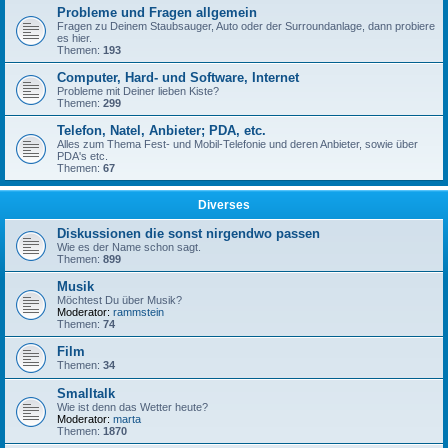
Probleme und Fragen allgemein
Fragen zu Deinem Staubsauger, Auto oder der Surroundanlage, dann probiere
es hier.
Themen:
193
Computer, Hard- und Software, Internet
Probleme mit Deiner lieben Kiste?
Themen:
299
Telefon, Natel, Anbieter; PDA, etc.
Alles zum Thema Fest- und Mobil-Telefonie und deren Anbieter, sowie über
PDA's etc.
Themen:
67
Diverses
Diskussionen die sonst nirgendwo passen
Wie es der Name schon sagt.
Themen:
899
Musik
Möchtest Du über Musik?
Moderator:
rammstein
Themen:
74
Film
Themen:
34
Smalltalk
Wie ist denn das Wetter heute?
Moderator:
marta
Themen:
1870