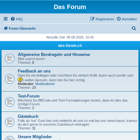
Das Forum
FAQ
Registrieren
Anmelden
S
Foren-Übersicht
u
Aktuelle Zeit: 08.08.2026, 15:45
c
das-forum.ch
h
Allgemeine Bordregeln und Hinweise
e
Bitte zuerst lesen!
Themen:
8
Feedback an uns
Hast Du ein Anliegen oder möchtest Du einfach Kritik (kann auch positiv sein
) walten lasssen, dann bist Du hier richtig.
Moderator:
Moderatoren
Themen:
23
Test-Forum
Möchtest Du BBCode und Text-Formatierungen testen, dann ist dies das
richtige Forum.
Themen:
2
Gästebuch
Falls du 'nur' Gast bist und vielleicht ab und zu mal bei uns reinschaust, kannst
du dich gerne in unserem Gästebuch eintragen.
Themen:
11
Unsere Mitglieder