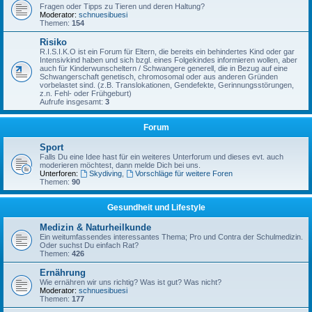
Fragen oder Tipps zu Tieren und deren Haltung?
Moderator:
schnuesibuesi
Themen:
154
Risiko
R.I.S.I.K.O ist ein Forum für Eltern, die bereits ein behindertes Kind oder gar
Intensivkind haben und sich bzgl. eines Folgekindes informieren wollen, aber
auch für Kinderwunscheltern / Schwangere generell, die in Bezug auf eine
Schwangerschaft genetisch, chromosomal oder aus anderen Gründen
vorbelastet sind. (z.B. Translokationen, Gendefekte, Gerinnungsstörungen,
z.n. Fehl- oder Frühgeburt)
Aufrufe insgesamt:
3
Forum
Sport
Falls Du eine Idee hast für ein weiteres Unterforum und dieses evt. auch
moderieren möchtest, dann melde Dich bei uns.
Unterforen:
Skydiving
,
Vorschläge für weitere Foren
Themen:
90
Gesundheit und Lifestyle
Medizin & Naturheilkunde
Ein weitumfassendes interessantes Thema; Pro und Contra der Schulmedizin.
Oder suchst Du einfach Rat?
Themen:
426
Ernährung
Wie ernähren wir uns richtig? Was ist gut? Was nicht?
Moderator:
schnuesibuesi
Themen:
177