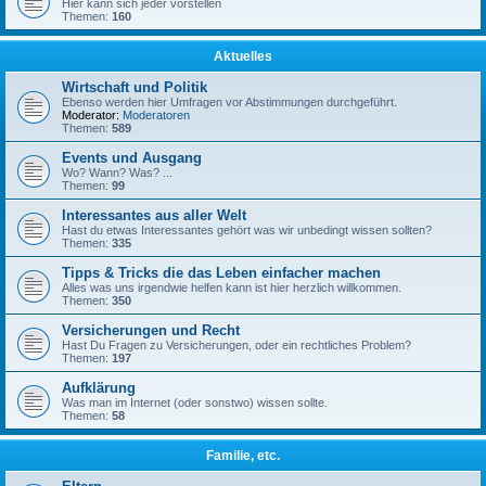
Hier kann sich jeder vorstellen
Themen:
160
Aktuelles
Wirtschaft und Politik
Ebenso werden hier Umfragen vor Abstimmungen durchgeführt.
Moderator:
Moderatoren
Themen:
589
Events und Ausgang
Wo? Wann? Was? ...
Themen:
99
Interessantes aus aller Welt
Hast du etwas Interessantes gehört was wir unbedingt wissen sollten?
Themen:
335
Tipps & Tricks die das Leben einfacher machen
Alles was uns irgendwie helfen kann ist hier herzlich willkommen.
Themen:
350
Versicherungen und Recht
Hast Du Fragen zu Versicherungen, oder ein rechtliches Problem?
Themen:
197
Aufklärung
Was man im Internet (oder sonstwo) wissen sollte.
Themen:
58
Familie, etc.